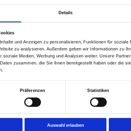
Sprechzeiten
Details
Montag - Freitag
09:00 - 12:00 U
Montag, Dienstag, Donnerstag
15:00 - 18:00 U
und nach Vereinbarung
Cookies
nhalte und Anzeigen zu personalisieren, Funktionen für soziale
Website zu analysieren. Außerdem geben wir Informationen zu I
r soziale Medien, Werbung und Analysen weiter. Unsere Partner
Hier finden Sie uns
 Daten zusammen, die Sie ihnen bereitgestellt haben oder die s
n.
Präferenzen
Statistiken
um diese Karte anzuzeigen.
Auswahl erlauben